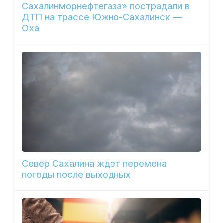
Сахалинморнефтегаза» пострадали в
ДТП на трассе Южно-Сахалинск —
Оха
Север Сахалина ждет перемена
погоды после выходных