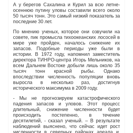
А у берегов Сахалина и Курил за всю летне-
осеннюю путину уловы составили всего около
50 тысяч тонн. Это самый низкий показатель за
последние 30 лет.
По мнению ученых, которое они озвучили на
совете, пик промысла тихоокеанских лососей в
мире уже пройден, началось снижение их
запасов. Подобные периоды уже были в
истории. В 1972 году, напомнил заместитель
директора ТИНРО-центра Игорь Мельников, на
всем Дальнем Востоке добыли лишь около 35
тысяч тонн красной рыбы. Однако
впоследствии численность популяции вновь
выросла в несколько раз, достигнув
исторического максимума в 2009 году.
- Мы не прогнозируем катастрофического
падения запасов и уловов. Этот процесс
длительный, снижение численности будет
происходить постепенно, в течение
десятилетий, - сказал ученый. – В результате
наблюдений выяснено, что сейчас идет рост
численности в северных районах ареала и,