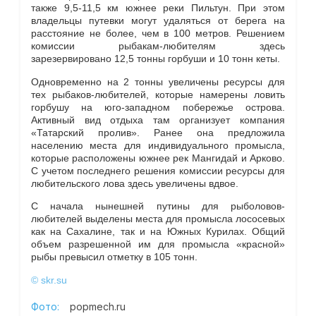
также 9,5-11,5 км южнее реки Пильтун. При этом
владельцы путевки могут удаляться от берега на
расстояние не более, чем в 100 метров. Решением
комиссии рыбакам-любителям здесь
зарезервировано 12,5 тонны горбуши и 10 тонн кеты.
Одновременно на 2 тонны увеличены ресурсы для
тех рыбаков-любителей, которые намерены ловить
горбушу на юго-западном побережье острова.
Активный вид отдыха там организует компания
«Татарский пролив». Ранее она предложила
населению места для индивидуального промысла,
которые расположены южнее рек Мангидай и Арково.
С учетом последнего решения комиссии ресурсы для
любительского лова здесь увеличены вдвое.
С начала нынешней путины для рыболовов-
любителей выделены места для промысла лососевых
как на Сахалине, так и на Южных Курилах. Общий
объем разрешенной им для промысла «красной»
рыбы превысил отметку в 105 тонн.
© skr.su
Фото:
popmech.ru