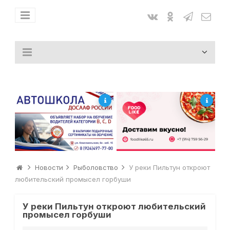
Новости
Рыболовство
У реки Пильтун откроют
любительский промысел горбуши
У реки Пильтун откроют любительский
промысел горбуши