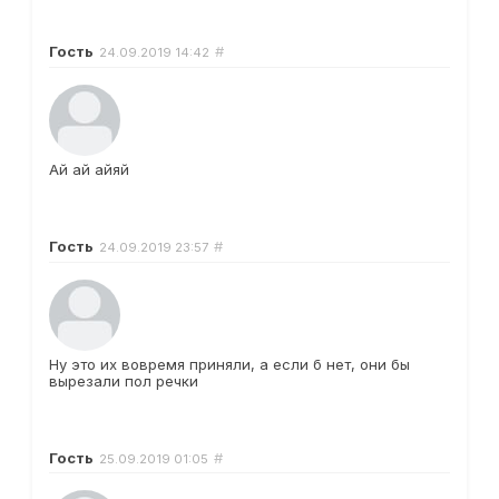
Гость
#
24.09.2019
14:42
Ай ай айяй
Гость
#
24.09.2019
23:57
Ну это их вовремя приняли, а если б нет, они бы
вырезали пол речки
Гость
#
25.09.2019
01:05