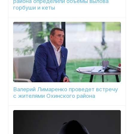
района определили объемы вылова
горбуши и кеты
Валерий Лимаренко проведет встречу
с жителями Охинского района