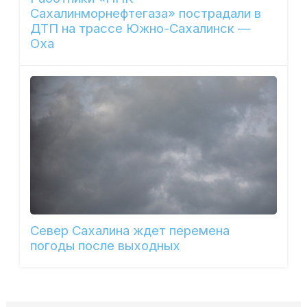
Сахалинморнефтегаза» пострадали в
ДТП на трассе Южно-Сахалинск —
Оха
Север Сахалина ждет перемена
погоды после выходных