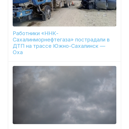
Работники «ННК-
Сахалинморнефтегаза» пострадали в
ДТП на трассе Южно-Сахалинск —
Оха