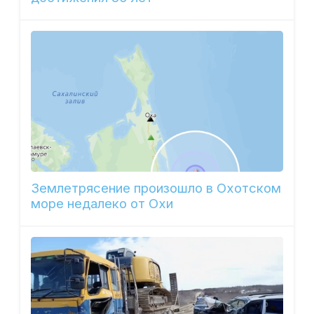
Землетрясение произошло в Охотском
море недалеко от Охи