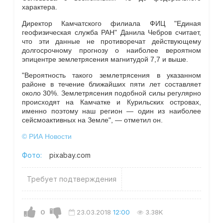
характера.
Директор Камчатского филиала ФИЦ "Единая
геофизическая служба РАН" Данила Чебров считает,
что эти данные не противоречат действующему
долгосрочному прогнозу о наиболее вероятном
эпицентре землетрясения магнитудой 7,7 и выше.
"Вероятность такого землетрясения в указанном
районе в течение ближайших пяти лет составляет
около 30%. Землетрясения подобной силы регулярно
происходят на Камчатке и Курильских островах,
именно поэтому наш регион — один из наиболее
сейсмоактивных на Земле", — отметил он.
© РИА Новости
Фото:
pixabay.com
Требует подтверждения
0
23.03.2018
12:00
3.38K