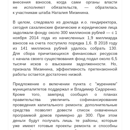
внесения взносов, когда сами органы власти
не исполняют обязательств, — обратилась
к участникам штаба Наталия Мизинина.
В целом, следовало из доклада и.о. гендиректора,
сегодня сахалинские физические и юридические лица
задолжали фонду около 300 миллионов рублей — с 1
ноября 2014 года из начисленных 1,9 миллиарда
взносов на счета поступило порядка 1,6. В 2018 году
из 141 миллиона рублей удалось собрать 130.
Для сбора причитающихся финансовых ресурсов
с начала своего существования фонд подал около 6,5
тысячи исков о взыскании задолженности. Но,
признала Мизинина, эффективность претензионной
работы остается достаточно низкой.
Предложение о включении пункта с "журением"
муниципалитетов поддержал и Владимир Сидоренко.
Кроме того, зампред сообщил о планах
правительства увеличить софинансирование
проведения капитального ремонта: дополнительные
средства позволят довести список охваченных
программой домов примерно до 300. При этом
деньги будут получать лишь те районы, которые
уже имеют готовые проекты ремонта и способны