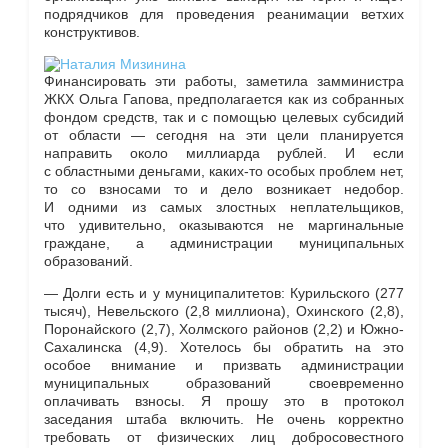
подрядчиков для проведения реанимации ветхих
конструктивов.
Финансировать эти работы, заметила замминистра
ЖКХ Ольга Гапова, предполагается как из собранных
фондом средств, так и с помощью целевых субсидий
от области — сегодня на эти цели планируется
направить около миллиарда рублей. И если
с областными деньгами, каких-то особых проблем нет,
то со взносами то и дело возникает недобор.
И одними из самых злостных неплательщиков,
что удивительно, оказываются не маргинальные
граждане, а администрации муниципальных
образований.
— Долги есть и у муниципалитетов: Курильского (277
тысяч), Невельского (2,8 миллиона), Охинского (2,8),
Поронайского (2,7), Холмского районов (2,2) и Южно-
Сахалинска (4,9). Хотелось бы обратить на это
особое внимание и призвать администрации
муниципальных образований своевременно
оплачивать взносы. Я прошу это в протокол
заседания штаба включить. Не очень корректно
требовать от физических лиц добросовестного