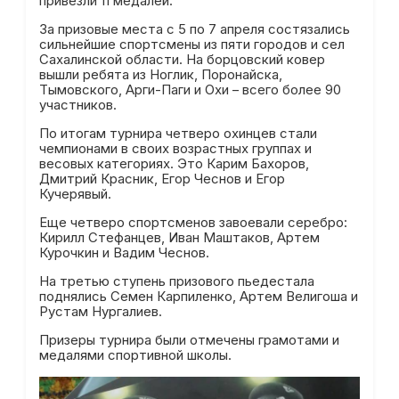
привезли 11 медалей.
За призовые места с 5 по 7 апреля состязались
сильнейшие спортсмены из пяти городов и сел
Сахалинской области. На борцовский ковер
вышли ребята из Ноглик, Поронайска,
Тымовского, Арги-Паги и Охи – всего более 90
участников.
По итогам турнира четверо охинцев стали
чемпионами в своих возрастных группах и
весовых категориях. Это Карим Бахоров,
Дмитрий Красник, Егор Чеснов и Егор
Кучерявый.
Еще четверо спортсменов завоевали серебро:
Кирилл Стефанцев, Иван Маштаков, Артем
Курочкин и Вадим Чеснов.
На третью ступень призового пьедестала
поднялись Семен Карпиленко, Артем Велигоша и
Рустам Нургалиев.
Призеры турнира были отмечены грамотами и
медалями спортивной школы.