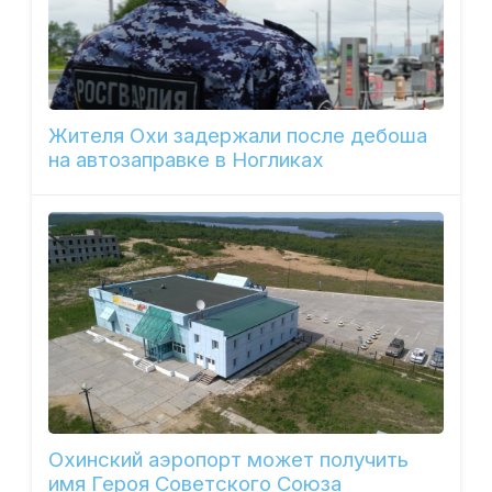
Жителя Охи задержали после дебоша
на автозаправке в Ногликах
Охинский аэропорт может получить
имя Героя Советского Союза