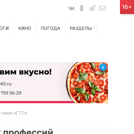
Показания счетчиков
16+
Билеты на самолет
ОГИ
КИНО
ПОГОДА
РАЗДЕЛЫ
Билеты на поезд
 гонке «ГТО»
х профессий