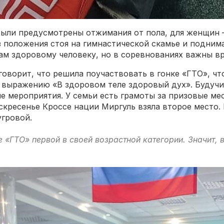
ыли предусмотрены отжимания от пола, для женщин –
из положения стоя на гимнастической скамье и подни
лам здоровому человеку, но в соревнованиях важны в
говорит, что решила поучаствовать в гонке «ГТО», ч
 выражению «В здоровом теле здоровый дух». Будучи
 мероприятия. У семьи есть грамоты за призовые мест
скресенье Кроссе нации Миргуль взяла второе место. 
угровой.
«ГТО» первой в своей возрастной категории. Значит, в