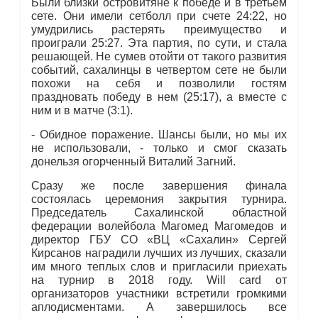
Были близки островитяне к победе и в третьем
сете. Они имели сетболл при счете 24:22, но
умудрились растерять преимущество и
проиграли 25:27. Эта партия, по сути, и стала
решающей. Не сумев отойти от такого развития
событий, сахалинцы в четвертом сете не были
похожи на себя и позволили гостям
праздновать победу в нем (25:17), а вместе с
ним и в матче (3:1).
- Обидное поражение. Шансы были, но мы их
не использовали, - только и смог сказать
донельзя огорченный Виталий Загний.
Сразу же после завершения финала
состоялась церемония закрытия турнира.
Председатель Сахалинской областной
федерации волейбола Магомед Магомедов и
директор ГБУ СО «ВЦ «Сахалин» Сергей
Кирсанов наградили лучших из лучших, сказали
им много теплых слов и пригласили приехать
на турнир в 2018 году. Will card от
организаторов участники встретили громкими
аплодисментами. А завершилось все