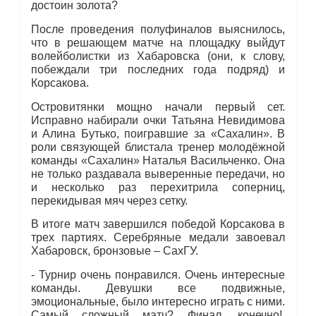
достоин золота?
После проведения полуфиналов выяснилось,
что в решающем матче на площадку выйдут
волейболистки из Хабаровска (они, к слову,
побеждали три последних года подряд) и
Корсакова.
Островитянки мощно начали первый сет.
Исправно набирали очки Татьяна Невидимова
и Алина Бутько, поигравшие за «Сахалин». В
роли связующей блистала тренер молодёжной
команды «Сахалин» Наталья Васильченко. Она
не только раздавала выверенные передачи, но
и несколько раз перехитрила соперниц,
перекидывая мяч через сетку.
В итоге матч завершился победой Корсакова в
трех партиях. Серебряные медали завоевал
Хабаровск, бронзовые – СахГУ.
- Турнир очень понравился. Очень интересные
команды. Девушки все подвижные,
эмоциональные, было интересно играть с ними.
Самый сложный матч? Финал, конечно!