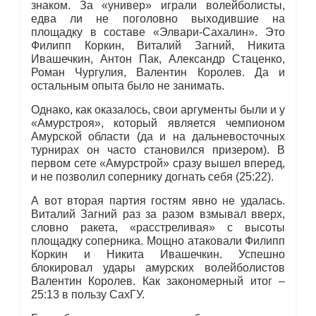
знаком. За «универ» играли волейболисты,
едва ли не поголовно выходившие на
площадку в составе «Элвари-Сахалин». Это
Филипп Коркин, Виталий Загний, Никита
Ивашечкин, Антон Пак, Александр Стаценко,
Роман Чургулия, Валентин Королев. Да и
остальным опыта было не занимать.
Однако, как оказалось, свои аргументы были и у
«Амурстроя», который является чемпионом
Амурской области (да и на дальневосточных
турнирах он часто становился призером). В
первом сете «Амурстрой» сразу вышел вперед,
и не позволил сопернику догнать себя (25:22).
А вот вторая партия гостям явно не удалась.
Виталий Загний раз за разом взмывал вверх,
словно ракета, «расстреливая» с высоты
площадку соперника. Мощно атаковали Филипп
Коркин и Никита Ивашечкин. Успешно
блокировал удары амурских волейболистов
Валентин Королев. Как закономерный итог –
25:13 в пользу СахГУ.