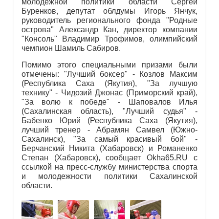
молодёжной политики области Сергей
Буренков, депутат облдумы Игорь Янчук,
руководитель регионального фонда "Родные
острова" Александр Кан, директор компании
"Консоль" Владимир Трофимов, олимпийский
чемпион Шамиль Сабиров.
Помимо этого специальными призами были
отмечены: "Лучший боксер" - Козлов Максим
(Республика Саха (Якутия), "За лучшую
технику" - Чидозий Джонас (Приморский край),
"За волю к победе" - Шаповалов Илья
(Сахалинская область), "Лучший судья" -
Бабенко Юрий (Республика Саха (Якутия),
лучший тренер - Абрамян Самвел (Южно-
Сахалинск), "За самый красивый бой" -
Берчанский Никита (Хабаровск) и Романенко
Степан (Хабаровск), сообщает Okha65.RU с
ссылкой на пресс-службу министерства спорта
и молодежности политики Сахалинской
области.