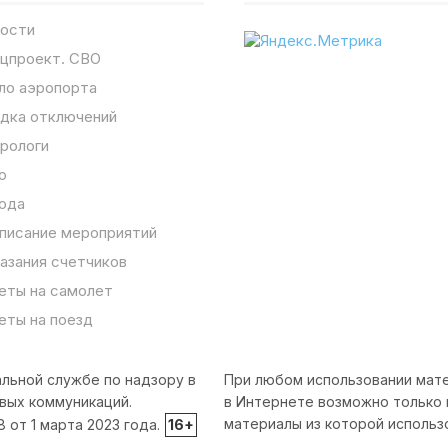
ости
цпроект. СВО
ло аэропорта
дка отключений
рологи
о
ода
писание мероприятий
азания счетчиков
еты на самолет
еты на поезд
льной службе по надзору в
При любом использовании мате
вых коммуникаций.
в Интернете возможно только 
материалы из которой использ
от 1 марта 2023 года.
16+