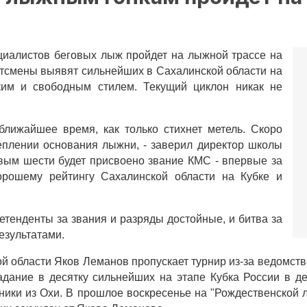
циалистов беговых лыж пройдет на лыжной трассе на
ортсмены выявят сильнейших в Сахалинской области на
ким и свободным стилем. Текущий циклон никак не
лижайшее время, как только стихнет метель. Скоро
еплении основания лыжни, - заверил директор школы
вым шести будет присвоено звание КМС - впервые за
хорошему рейтингу Сахалинской области на Кубке и
етенденты за звания и разряды достойные, и битва за
езультатами.
 области Яков Леманов пропускает турнир из-за ведомстве
адание в десятку сильнейших на этапе Кубка России в д
ники из Охи. В прошлое воскресенье на "Рождественской 