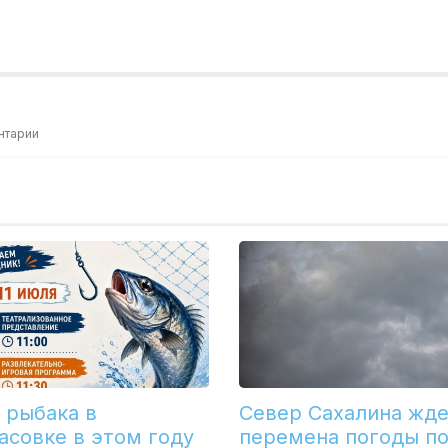
нтарии
 рыбака в
Север Сахалина жд
асовке в этом году
перемена погоды п