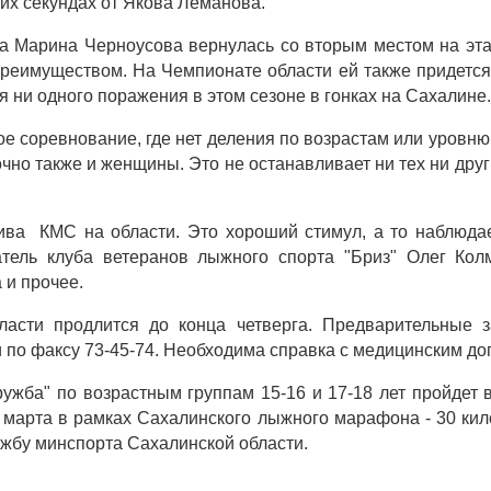
ких секундах от Якова Леманова.
са Марина Черноусова вернулась со вторым местом на эт
реимуществом. На Чемпионате области ей также придется 
 ни одного поражения в этом сезоне в гонках на Сахалине
ое соревнование, где нет деления по возрастам или уровн
очно также и женщины. Это не останавливает ни тех ни дру
ва КМС на области. Это хороший стимул, а то наблюдае
тель клуба ветеранов лыжного спорта "Бриз" Олег Кол
 и прочее.
ласти продлится до конца четверга. Предварительные 
 по факсу 73-45-74. Необходима справка с медицинским до
ужба" по возрастным группам 15-16 и 17-18 лет пройдет
марта в рамках Сахалинского лыжного марафона - 30 кил
ужбу минспорта Сахалинской области.