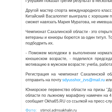
Губушкин показал третий результат в несколь
Другой мастер спорта международного клас
Китайский Васалоппет выиграла с хорошим п
сможет навязать Мария Муратова, не имевшая
Чемпионат Сахалинской области - это открыт
ветераны и юниоры борются за один титул. Т
подбодрить их.
- Поможем молодежи в выполнении нормати
юношеском возрасте, - поделился председа
мотивацию в мужском возрасте: учеба, работа
Регистрация на чемпионат Сахалинской об
отправить на почту
sdyusshor_zvs@mail.ru
или
Юниорское первенство области на призы "Др
области по лыжному марафону намечен на 4 
сообщает Okha65.RU со ссылкой на пресс-сл
Фото:
stimol.admsakhalin.ru