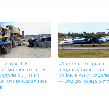
тники «ННК-
«Аврора» открыла
линморнефтегаза»
продажу билетов на
радали в ДТП на
рейсы Южно-Сахали
се Южно-Сахалинск
— Оха до конца окт
а