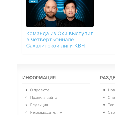
Команда из Охи выступит
в четвертьфинале
Сахалинской лиги КВН
ИНФОРМАЦИЯ
РАЗД
О проекте
Нов
Правила сайта
Спе
Редакция
Таб
Рекламодателям
Сво