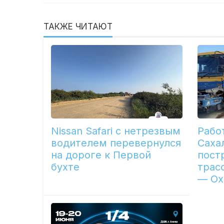
ТАКЖЕ ЧИТАЮТ
Nissan Safari с нетрезвым
Рабо
водителем перевернулся
Саха
на дороге к Первой
пост
бухте
трас
— Ох