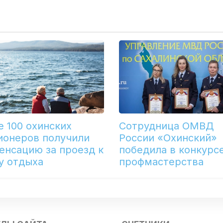
е 100 охинских
Сотрудница ОМВД
ионеров получили
России «Охинский»
енсацию за проезд к
победила в конкурс
у отдыха
профмастерства