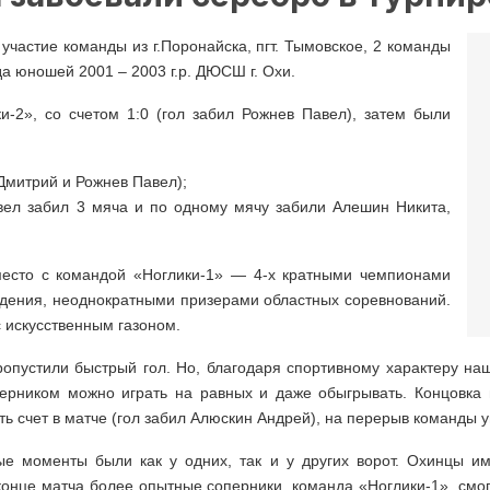
 участие команды из г.Поронайска, пгт. Тымовское, 2 команды
нда юношей 2001 – 2003 г.р. ДЮСШ г. Охи.
-​2», со счетом 1:0 (гол забил Рожнев Павел), затем были
 Дмитрий и Рожнев Павел);
вел забил 3 мяча и по одному мячу забили Алешин Никита,
есто с командой «Ноглики-​1» — 4-​х кратными чемпионами
дения, неоднократными призерами областных соревнований.
с искусственным газоном.
опустили быстрый гол. Но, благодаря спортивному характеру наш
оперником можно играть на равных и даже обыгрывать. Концовка
ть счет в матче (гол забил Алюскин Андрей), на перерыв команды 
ые моменты были как у одних, так и у других ворот. Охинцы им
конце матча более опытные соперники, команда «Ноглики-​1», смо