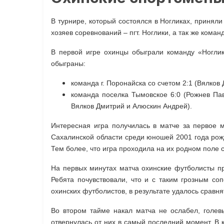
В турнире, который состоялся в Ногликах, приняли
хозяев соревнований – пгт. Ноглики, а так же кома
В первой игре охинцы обыграли команду «Ноглики
обыграны:
команда г. Поронайска со счетом 2:1 (Вялков
команда поселка Тымовское 6:0 (Рожнев Па
Вялков Дмитрий и Алюскин Андрей).
Интересная игра получилась в матче за первое м
Сахалинской области среди юношей 2001 года рож
Тем более, что игра проходила на их родном поле 
На первых минутах матча охинские футболисты пр
Ребята почувствовали, что и с таким грозным с
охинских футболистов, в результате удалось сравня
Во втором тайме накал матча не ослабел, голев
отвернулась от них в самый последний момент. В 