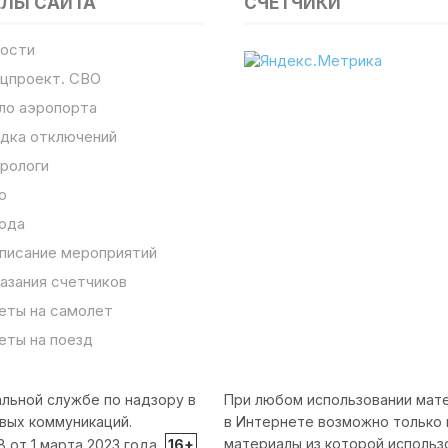
ЕЛЫ САЙТА
СЧЕТЧИКИ
ости
цпроект. СВО
ло аэропорта
дка отключений
рологи
о
ода
писание мероприятий
азания счетчиков
еты на самолет
еты на поезд
льной службе по надзору в
При любом использовании мате
вых коммуникаций.
в Интернете возможно только 
материалы из которой использ
от 1 марта 2023 года.
16+