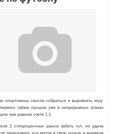
и спортсмены смогли собраться и выровнять игру.
 первого тайма прошла уже в непрерывных атаках
ушли при равном счете 1:1.
ели 2 стопроцентных шанса забить гол, но удача
гли переломить ход матча в свою пользу и вырвали