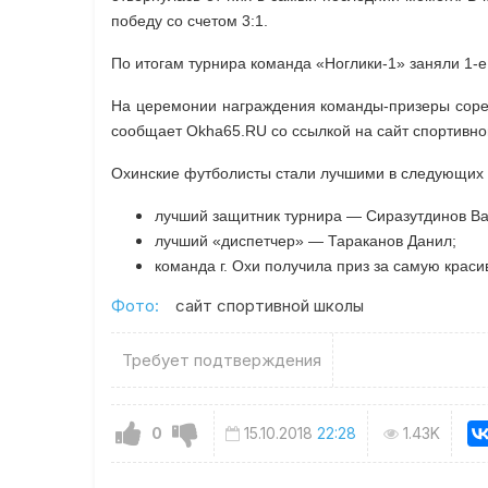
победу со счетом 3:1.
По итогам турнира команда «Ноглики-​1» заняли 1-​е
На церемонии награждения команды-​призеры соре
сообщает Okha65.RU со ссылкой на сайт спортивной
Охинские футболисты стали лучшими в следующих
лучший защитник турнира — Сиразутдинов В
лучший «диспетчер» — Тараканов Данил;
команда г. Охи получила приз за самую крас
Фото:
сайт спортивной школы
Требует подтверждения
0
15.10.2018
22:28
1.43K