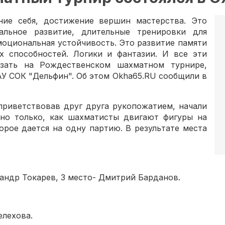
ие себя, достижение вершин мастерства. Это
альное развитие, длительные тренировки для
оциональная устойчивость. Это развитие памяти
х способностей. Логики и фантазии. И все эти
азать на Рождественском шахматном турнире,
АУ СОК "Дельфин". Об этом Okha65.RU сообщили в
оприветствовав друг друга рукопожатием, начали
но только, как шахматисты двигают фигуры на
орое дается на одну партию. В результате места
сандр Токарев, 3 место- Дмитрий Барданов.
елехова.