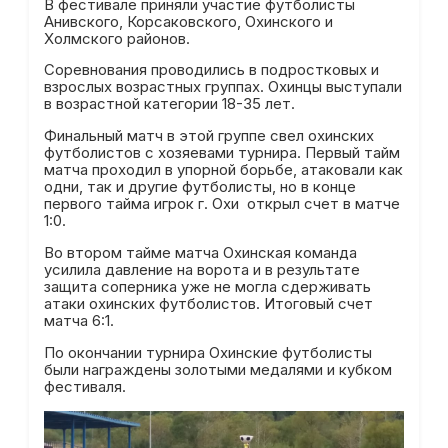
В фестивале приняли участие футболисты
Анивского, Корсаковского, Охинского и
Холмского районов.
Соревнования проводились в подростковых и
взрослых возрастных группах. Охинцы выступали
в возрастной категории 18-35 лет.
Финальный матч в этой группе свел охинских
футболистов с хозяевами турнира. Первый тайм
матча проходил в упорной борьбе, атаковали как
одни, так и другие футболисты, но в конце
первого тайма игрок г. Охи открыл счет в матче
1:0.
Во втором тайме матча Охинская команда
усилила давление на ворота и в результате
защита соперника уже не могла сдерживать
атаки охинских футболистов. Итоговый счет
матча 6:1.
По окончании турнира Охинские футболисты
были награждены золотыми медалями и кубком
фестиваля.