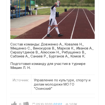
Состав команды: Довженко А., Ковалев Н.,
Мищенко С., Винокуров В., Марков К., Иванов А.,
Сиразутдинов В., Алюскин Н., Рябущенко В.,
Сабзиев А., Санаев Р., Бурганов А., Комов К.
Подготовил команду для участия в турнире
Мишин Л. Н.
Источник:
Управление по культуре, спорту и
делам молодежи МО ГО
"Охинский"
0
05.10.2020
02:02
1.03K