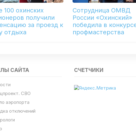
е 100 охинских
Сотрудница ОМВД
ионеров получили
России «Охинский»
енсацию за проезд к
победила в конкурс
у отдыха
профмастерства
ЕЛЫ САЙТА
СЧЕТЧИКИ
ости
цпроект. СВО
ло аэропорта
дка отключений
рологи
о