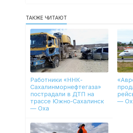
ТАКЖЕ ЧИТАЮТ
Работники «ННК-
«Авр
Сахалинморнефтегаза»
прод
пострадали в ДТП на
рейс
трассе Южно-Сахалинск
— Ох
— Оха