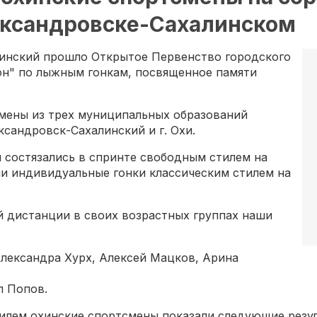
ксандровске-Сахалинском
алинский прошло Открытое Первенство городского
он" по лыжным гонкам, посвященное памяти
смены из трех муниципальных образований
ександровск-Сахалинский и г. Охи.
 состязались в спринте свободным стилем на
ли индивидуальные гонки классическим стилем на
й дистанции в своих возрастных группах наши
Александра Хурх, Алексей Мацков, Арина
л Попов.
тилем охинские спортсмены показали следующие резу