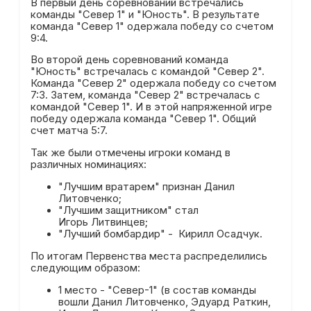
В первый день соревнований встречались
команды "Север 1" и "Юность". В результате
команда "Север 1" одержала победу со счетом
9:4.
Во второй день соревнований команда
"Юность" встречалась с командой "Север 2".
Команда "Север 2" одержала победу со счетом
7:3. Затем, команда "Север 2" встречалась с
командой "Север 1". И в этой напряженной игре
победу одержала команда "Север 1". Общий
счет матча 5:7.
Так же были отмечены игроки команд в
различных номинациях:
"Лучшим вратарем" признан Данил
Литовченко;
"Лучшим защитником" стал
Игорь Литвинцев;
"Лучший бомбардир" - Кирилл Осадчук.
По итогам Первенства места распределились
следующим образом:
1 место - "Север-1" (в состав команды
вошли Данил Литовченко, Эдуард Раткин,