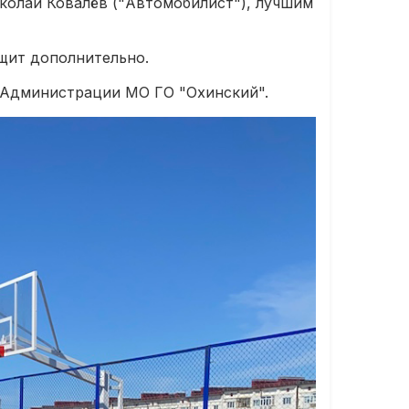
колай Ковалёв ("Автомобилист"), лучшим
бщит дополнительно.
у Администрации МО ГО "Охинский".