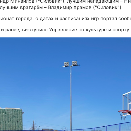
ндр Минайлов ("Силовик"), лучшим нападающим – Ни
 лучшим вратарём – Владимир Храмов ("Силовик").
ионат города, о датах и расписаниях игр портал соо
и ранее, выступило Управление по культуре и спорт