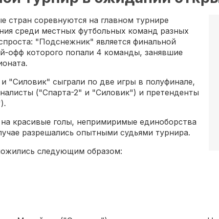
е стран соревнуются на главном турнире
ания среди местных футбольных команд разных
спроста: "Подснежник" является финальной
ей-офф которого попали 4 команды, занявшие
ионата.
 и "Силовик" сыграли по две игры в полуфинале,
налисты ("Спарта-2" и "Силовик") и претенденты
).
 на красивые голы, непримиримые единоборства
лучае разрешались опытными судьями турнира.
ложились следующим образом: