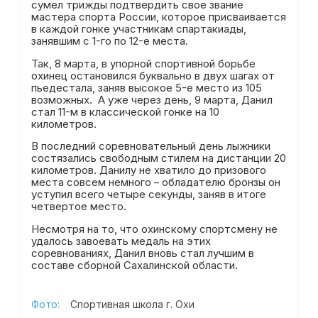
сумел трижды подтвердить свое звание
мастера спорта России, которое присваивается
в каждой гонке участникам спартакиады,
занявшим с 1-го по 12-е места.
Так, 8 марта, в упорной спортивной борьбе
охинец остановился буквально в двух шагах от
пьедестала, заняв высокое 5-е место из 105
возможных. А уже через день, 9 марта, Данил
стал 11-м в классической гонке на 10
километров.
В последний соревновательный день лыжники
состязались свободным стилем на дистанции 20
километров. Данилу не хватило до призового
места совсем немного – обладателю бронзы он
уступил всего четыре секунды, заняв в итоге
четвертое место.
Несмотря на то, что охинскому спортсмену не
удалось завоевать медаль на этих
соревнованиях, Данил вновь стал лучшим в
составе сборной Сахалинской области.
Фото:
Спортивная школа г. Охи