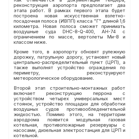
реконструкция аэропорта предполагает два
этапа работ. В рамках первого этапа будет
построена новая искусственная взлетно-
посадочная полоса (ИВПП) класса "Г" длиной 1,6
километра. Новая полоса сможет принимать
воздушные суда DHC-8-Q-400, АН-74 с
ограничением по массе, вертолеты Ми-8 и
классом ниже.
Кроме того, в аэропорту обновят рулежную
дорожку, патрульную дорогу, установят новый
центрально-распределительный пункт (ЦРП), а
также выполнят устройство ограждения по
периметру, реконструируют
метеорологическое оборудование.
Второй этап строительно-монтажных работ
включает реконструкцию перрона с
устройством четырех универсальных мест
стоянок, устройство площадки для обработки
воздушных судов противообледенительной
жидкостью. Помимо этого, на территории
аэродрома появится модульная газовая
котельная, противопожарные резервуары с
насосами, дизельная электростанция для ЦРП и
котельной.