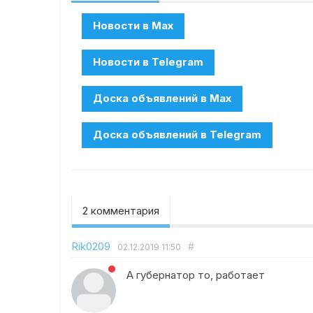
2 комментария
Rik0209
#
02.12.2019
11:50
А губернатор то, работает