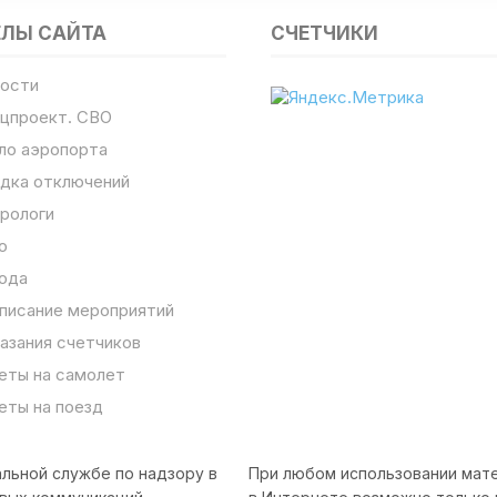
ЕЛЫ САЙТА
СЧЕТЧИКИ
ости
цпроект. СВО
ло аэропорта
дка отключений
рологи
о
ода
писание мероприятий
азания счетчиков
еты на самолет
еты на поезд
льной службе по надзору в
При любом использовании мате