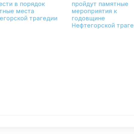
ести в порядок
пройдут памятные
тные места
мероприятия к
егорской трагедии
годовщине
Нефтегорской траг