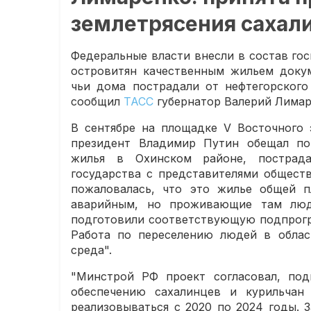
землетрясения сахал
Федеральные власти внесли в состав го
островитян качественным жильем докум
чьи дома пострадали от нефтегорского
сообщил
ТАСС
губернатор Валерий Лимар
В сентябре на площадке V Восточного 
президент Владимир Путин обещал по
жилья в Охинском районе, пострада
государства с представителями общест
пожаловалась, что это жилье общей п
аварийным, но проживающие там люд
подготовили соответствующую подпрогра
Работа по переселению людей в облас
среда".
"Минстрой РФ проект согласовал, под
обеспечению сахалинцев и курильчан
реализовываться с 2020 по 2024 годы. З