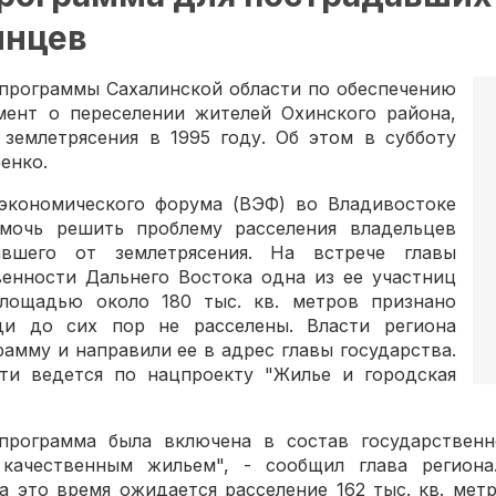
инцев
спрограммы Сахалинской области по обеспечению
ент о переселении жителей Охинского района,
 землетрясения в 1995 году. Об этом в субботу
енко.
экономического форума (ВЭФ) во Владивостоке
мочь решить проблему расселения владельцев
вшего от землетрясения. На встрече главы
венности Дальнего Востока одна из ее участниц
лощадью около 180 тыс. кв. метров признано
и до сих пор не расселены. Власти региона
мму и направили ее в адрес главы государства.
ти ведется по нацпроекту "Жилье и городская
программа была включена в состав государствен
 качественным жильем", - сообщил глава региона
а это время ожидается расселение 162 тыс. кв. метр