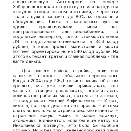
энергетическую. Автодороги на севере
Хабаровского края отсутствуют или находятся
в неудовлетворительном состоянии, а через эти
трассы нужно завозить до 80% материалов и
оборудования. Также в населённых пунктах
вдоль проектируемой линии нет
централизованного электроснабжения. По
подсчётам экспертов, только стоимость новой
ЛЭП и подстанций оценивается в 34,4 млрд
рублей, а весь проект магистрали и моста
потянет ориентировочно на 540 млрд рублей. Из
этого вытекает третья и главная проблема - где
взять деньги.
— Для нашего района стройка, если она
начнется, откроет глобальные перспективы.
Когда в 2004 году РЖД только заявила об этом
проекте, мы уже начали прикидывать, где
узловые станции располагать, подсчитывать
количество рабочих мест, потом это затихло,
— продолжает Евгений Анфиногенов. — И вот,
видите, полтора десятка лет прошло – и тема
опять всплыла. Если стройка реально начнется -
строители новую жизнь в район вдохнут,
экономика поднимется. Если бы ещё ветку до
Николаевска дотянуть, это было бы вообще
отлично. Но и без того, железнодорожная линия