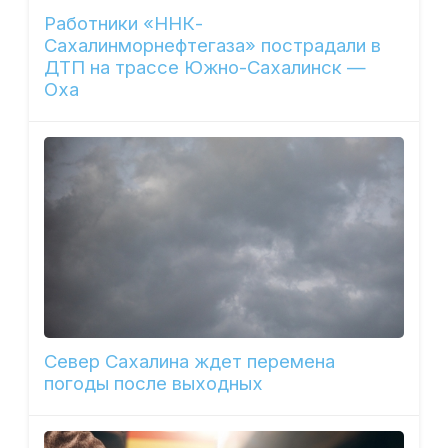
Работники «ННК-
Сахалинморнефтегаза» пострадали в
ДТП на трассе Южно-Сахалинск —
Оха
Север Сахалина ждет перемена
погоды после выходных