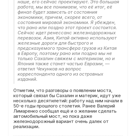
наше, его сейчас проектируют. Это большая
работа, мы все понимаем, что её итог, её
финал будет зависеть от состояния
экономики, причем, скорее всего, от
состояния мировой экономики. Я убежден,
что рано или поздно этот проект состоится.
Сейчас идет ренессанс железнодорожных
перевозок. Азия, Китай активно используют
железные дороги для быстрого и
предсказуемого трансфера грузов из Китая
в Европу, поэтому рано или поздно мы не
только Сахалин свяжем с материком, но и
Япония также станет частью Евразии, —
ответил Чекунков на вопрос
корреспондента одного из островных
изданий.
Отметим, что разговоры о появлении моста,
который связал бы Сахалин и материк, идут уже
несколько десятилетий: работу над ним начали в
50-е годы прошлого столетия. Ранее Валерий
Лимаренко сообщал ещё и о желании сделать
автомобильный мост, но пока даже
железнодорожный вариант очень далек от
реализации.