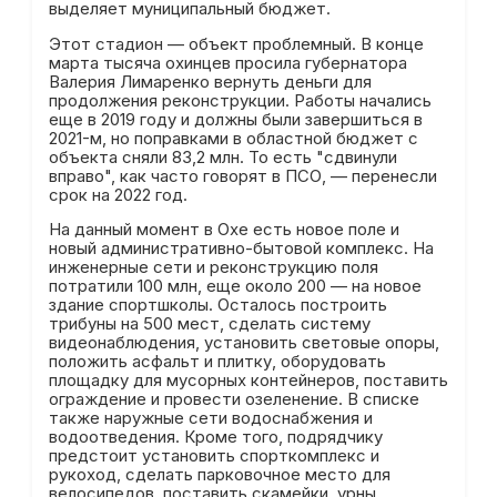
выделяет муниципальный бюджет.
Этот стадион — объект проблемный. В конце
марта тысяча охинцев просила губернатора
Валерия Лимаренко вернуть деньги для
продолжения реконструкции. Работы начались
еще в 2019 году и должны были завершиться в
2021-м, но поправками в областной бюджет с
объекта сняли 83,2 млн. То есть "сдвинули
вправо", как часто говорят в ПСО, — перенесли
срок на 2022 год.
На данный момент в Охе есть новое поле и
новый административно-бытовой комплекс. На
инженерные сети и реконструкцию поля
потратили 100 млн, еще около 200 — на новое
здание спортшколы. Осталось построить
трибуны на 500 мест, сделать систему
видеонаблюдения, установить световые опоры,
положить асфальт и плитку, оборудовать
площадку для мусорных контейнеров, поставить
ограждение и провести озеленение. В списке
также наружные сети водоснабжения и
водоотведения. Кроме того, подрядчику
предстоит установить спорткомплекс и
рукоход, сделать парковочное место для
велосипедов, поставить скамейки, урны,