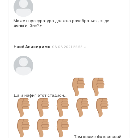
Может прокуратура должна разобраться, «где
деньги, Зин?»
Наеб Аливидимо
#
08.08.2021
22:55
Да и нафиг этот стадион…
Там кроме фотосессий