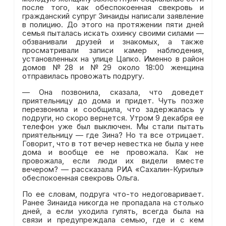
после того, как обеспокоенная свекровь и
гражданский супруг Зинаиды написали заявление
в полицию. До этого на протяжении пяти дней
семья пыталась искать охинку своими силами —
обзванивали друзей и знакомых, а также
просматривали записи камер наблюдения,
установленных на улице Цапко. Именно в район
домов №28 и №29 около 18:00 женщина
отправилась провожать подругу.
— Она позвонила, сказала, что доведет
приятельницу до дома и придет. Чуть позже
перезвонила и сообщила, что задержалась у
подруги, но скоро вернется. Утром 9 декабря ее
телефон уже был выключен. Мы стали пытать
приятельницу — где Зина? Но та все отрицает.
Говорит, что в тот вечер невестка не была у нее
дома и вообще ее не провожала. Как не
провожала, если люди их видели вместе
вечером? — рассказала РИА «Сахалин-Курилы»
обеспокоенная свекровь Ольга.
По ее словам, подруга что-то недоговаривает.
Ранее Зинаида никогда не пропадала на столько
дней, а если уходила гулять, всегда была на
связи и предупреждала семью, где и с кем