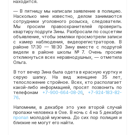
находится.
— В пятницу мы написали заявление в полицию.
Насколько мне известно, делом занимаются
сотрудники уголовного розыска, следователи.
Мы просили правоохранителей проверить
квартиру подруги Зины. Разбросали по соцсетям
объявление, чтобы земляки просмотрели записи
с камер наблюдения, видеорегистраторов. В
районе 17:30 — 18:30 Зину вместе с подругой
видели в районе школы №7. Очень просим
откликнуться всех неравнодушных, — отметила
Ольга.
В тот вечер Зина была одета в красную куртку и
серую шапку. На вид женщине 35 лет,
телосложение стройное. Всех, кто располагает
какой-либо информацией, просят позвонить по
телефонам
+7-900-664-08-26
,
+7-924-183-82-
76
.
Напомним, в декабре это уже второй случай
пропажи человека в Охе. В ночь с 4 на 5 декабря
пропал
молодой мужчина. До сих пор полиция и
близкие не могут его найти.