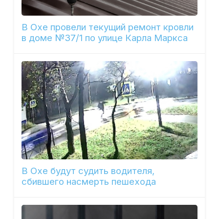
В Охе провели текущий ремонт кровли
в доме №37/1 по улице Карла Маркса
В Охе будут судить водителя,
сбившего насмерть пешехода