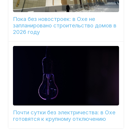
Пока без новостроек: в Охе не
запланировано строительство домов в
2026 году
Почти сутки без электричества: в Охе
готовятся к крупному отключению