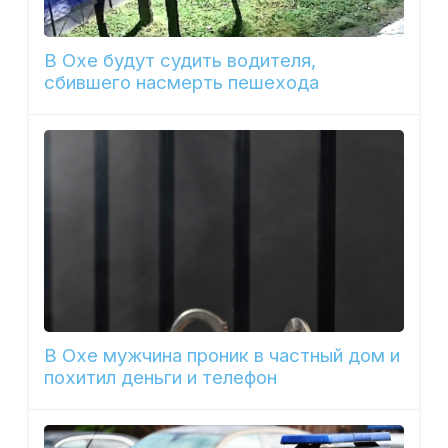
В Охе будут судить водителя,
сбившего насмерть пешехода
В Охе мужчина проник в частный дом и
похитил деньги и телефон