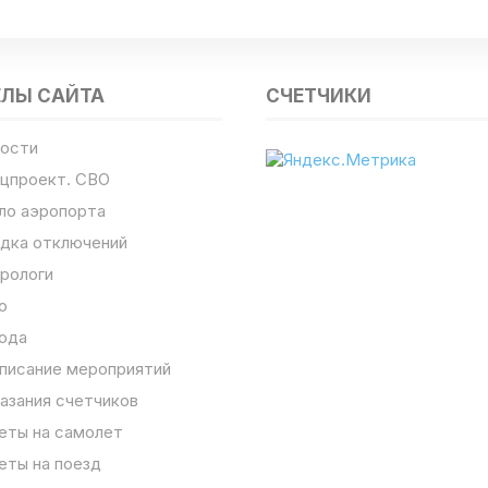
ЕЛЫ САЙТА
СЧЕТЧИКИ
ости
цпроект. СВО
ло аэропорта
дка отключений
рологи
о
ода
писание мероприятий
азания счетчиков
еты на самолет
еты на поезд