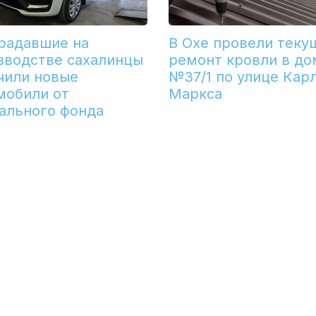
радавшие на
В Охе провели теку
зводстве сахалинцы
ремонт кровли в до
чили новые
№37/1 по улице Кар
мобили от
Маркса
ального фонда