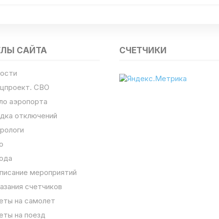
ЕЛЫ САЙТА
СЧЕТЧИКИ
ости
цпроект. СВО
ло аэропорта
дка отключений
рологи
о
ода
писание мероприятий
азания счетчиков
еты на самолет
еты на поезд