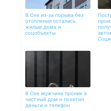
В Охе из-за порыва без
Пост
отопления остались
прои
жилые дома и
полу
соцобъекты
авто
Соци
В Охе мужчина проник в
частный дом и похитил
деньги и телефон