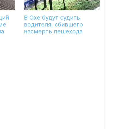
щий
В Охе будут судить
ме
водителя, сбившего
ла
насмерть пешехода