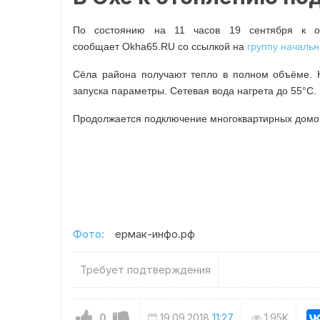
По состоянию на 11 часов 19 сентября к о
сообщает Okha65.RU со ссылкой на
группу началь
Сёла района получают тепло в полном объёме.
запуска параметры. Сетевая вода нагрета до 55°C.
Продолжается подключение многоквартирных домов
Фото:
ермак-инфо.рф
Требует подтверждения
0
19.09.2018
11:27
1.95K