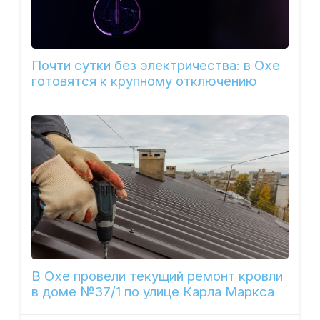
Почти сутки без электричества: в Охе
готовятся к крупному отключению
В Охе провели текущий ремонт кровли
в доме №37/1 по улице Карла Маркса