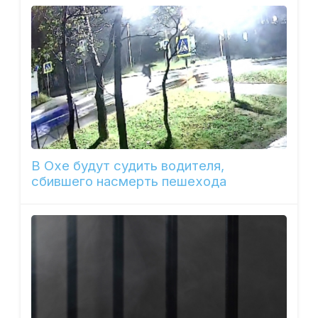
В Охе будут судить водителя,
сбившего насмерть пешехода