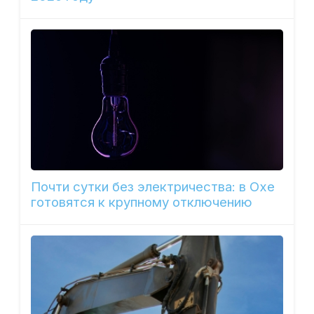
Почти сутки без электричества: в Охе
готовятся к крупному отключению