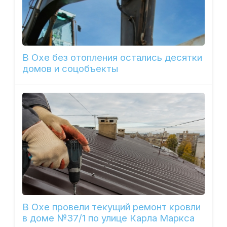
В Охе без отопления остались десятки
домов и соцобъекты
В Охе провели текущий ремонт кровли
в доме №37/1 по улице Карла Маркса