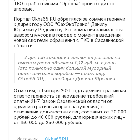
ТКО с работниками "Ореола" происходит не
впервые.
Портал Okha65.RU обратился за комментариями
к директору ООО "СахЭкоТранс" Данилу
Юрьевичу Редникову. Его компания занимается
вывозом мусора в городе с момента введения
новой системы обращения с ТКО в Сахалинской
области.
— У данной компании заключен договор на
вывоз мусора объемом 0,12 куб. м. в день
(это примерно один большой мусорный
пакет или одна коробка — прим. ред.
Okha65.RU), — сообщил Данила Юрьевич.
Отметим, с 1 января 2021 года административная
ответственность за нарушение требований
статьи 21-7 (закон Сахалинской области об
административных правонарушениях) в
отношении должностных лиц составит от 30 000
рублей до 40 000 рублей, для юридических лиц –
от 150 000 до 250 000 рублей.
Источник:
Okha65.RU