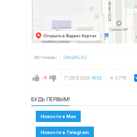
Источник:
Okha65.RU
-1
29.12.2020
16:52
3.77K
БУДЬ ПЕРВЫМ!