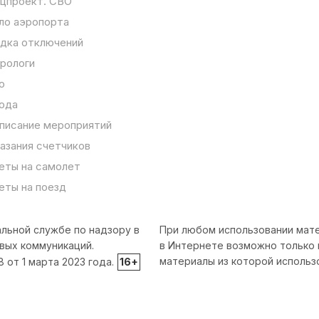
цпроект. СВО
ло аэропорта
дка отключений
рологи
о
ода
писание мероприятий
азания счетчиков
еты на самолет
еты на поезд
льной службе по надзору в
При любом использовании мате
вых коммуникаций.
в Интернете возможно только 
материалы из которой использ
от 1 марта 2023 года.
16+