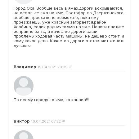
Город Оха. Вообще весь в ямах.дороги вскрываются,
на асфальте яма на яме. Светофор по Дзержинского,
вообще проехать не возможно, пока яму
проезжаешь, уже красный загорается.район
Харбина, садик родничек.яма на яме. Налоги платите
исправно за тс, а качество дороги ваши
проблемы.ходовая часть машины, не дёшево стоит, а
кому кокое дело. Качество дороги отставляет желать
лучшего.
Владимир
#
15.04.2021
20:39
По всему городу-то яма, то канава!!!
Виктор
#
16.04.2021
07:22