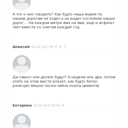
А что о них говорить? Как будто наша мэрия по
нашим дорогам не ездит и не видит состояние наших
дорог.… На каждом метре яма на яме, ещё и асфальт
тает вместе со снегом каждый год.
Алексей
#
↑
15.04.2021
18:57
Да смысл они делать будут? А неделю иль две, потом
опять на этом месте влезет, как будто бетон
разводят мешок песка чайна ложка цемента)
Еатерина
#
15.04.2021
18:42