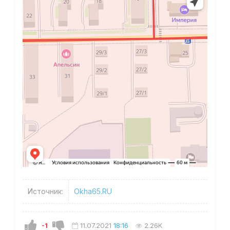
Источник:
Okha65.RU
-1
11.07.2021
18:16
2.26K