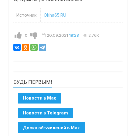
Источник:
Okha65.RU
0
20.09.2021
18:28
2.76K
БУДЬ ПЕРВЫМ!