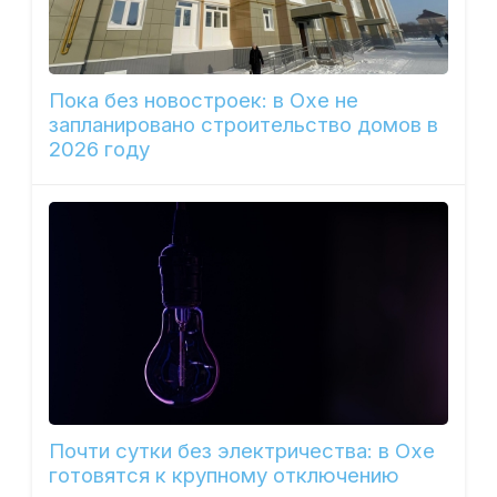
Пока без новостроек: в Охе не
запланировано строительство домов в
2026 году
Почти сутки без электричества: в Охе
готовятся к крупному отключению