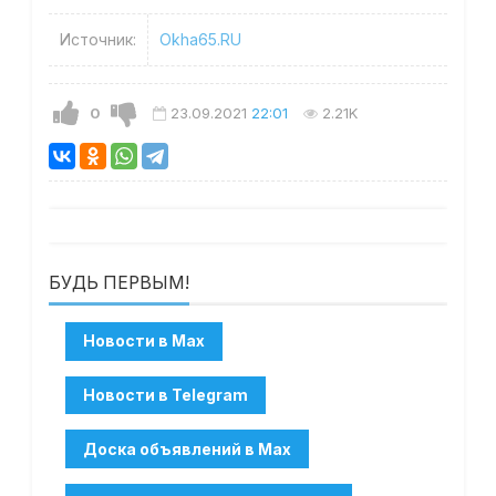
Источник:
Okha65.RU
0
23.09.2021
22:01
2.21K
БУДЬ ПЕРВЫМ!