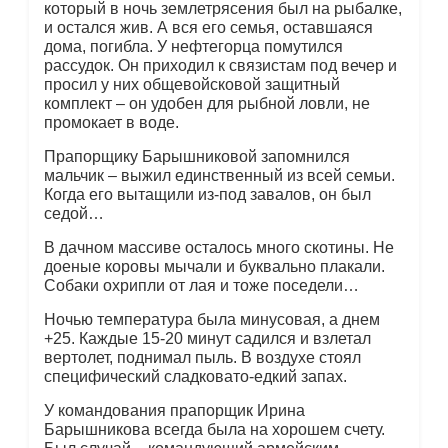
который в ночь землетрясения был на рыбалке,
и остался жив. А вся его семья, оставшаяся
дома, погибла. У нефтегорца помутился
рассудок. Он приходил к связистам под вечер и
просил у них общевойсковой защитный
комплект – он удобен для рыбной ловли, не
промокает в воде.
Прапорщику Барышниковой запомнился
мальчик – выжил единственный из всей семьи.
Когда его вытащили из-под завалов, он был
седой…
В дачном массиве осталось много скотины. Не
доеные коровы мычали и буквально плакали.
Собаки охрипли от лая и тоже поседели…
Ночью температура была минусовая, а днем
+25. Каждые 15-20 минут садился и взлетал
вертолет, поднимал пыль. В воздухе стоял
специфический сладковато-едкий запах.
У командования прапорщик Ирина
Барышникова всегда была на хорошем счету.