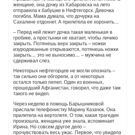
женщине, она дочку из Хабаровска на лето
отправила к бабушке в Нефтегорск. Девочка
погибла. Мама думала, что дочурка на
Сахалине отдохнет. А прилетела ее хоронить…
– Перед ней лежит дочка такая маленькая в
гробике, а простынки не хватает, чтобы личико
закрыть. Потянешь верх закрыть – ножки
изуродованные открываются, потянешь ножки
закрыть… это не выносимо… – мужчина не
сдерживал слез.
Некоторых нефтегорцев не могли опознать –
так сильно они обгорели, а от некоторых
остался только пепел. Один из военных,
прошедший Афганистан, говорил, что даже там
такого не видел.
Через неделю в помощь Барышниковой
прислали телефонистку Марину Казачок. Она
прилетела на вертолете. О том, какая трагедия
произошла, женщина уже знала, вспоминает
Ирина. Но совсем другое дело –
прочувствовать весь ужас. Первое, что увидела