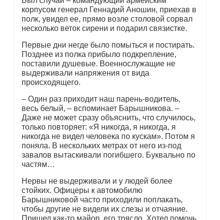
Был случай – командующий армейским
корпусом генерал Геннадий Аношин, приехав в
полк, увидел ее, прямо возле столовой сорвал
несколько веток сирени и подарил связистке.
Первые дни негде было помыться и постирать.
Позднее из полка прибыло подкрепление,
поставили душевые. Военнослужащие не
выдерживали напряжения от вида
происходящего.
– Один раз приходит наш парень-водитель,
весь белый, – вспоминает Барышникова. –
Даже не может сразу объяснить, что случилось,
только повторяет: «Я никогда, я никогда, я
никогда не видел человека по кускам». Потом я
поняла. В нескольких метрах от него из-под
завалов вытаскивали погибшего. Буквально по
частям…
Нервы не выдерживали и у людей более
стойких. Офицеры к автомобилю
Барышниковой часто приходили поплакать,
чтобы другие не видели их слезы и отчаяние.
Пришел как-то майор, его трясло. Хотел помочь