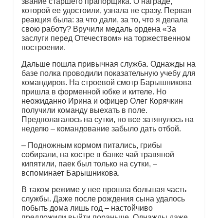
звание старшего прапорщика. О награде,
которой ее удостоили, узнала не сразу. Первая
реакция была: за что дали, за то, что я делала
свою работу? Вручили медаль ордена «За
заслуги перед Отечеством» на торжественном
построении.
Дальше пошла привычная служба. Однажды на
базе полка проводили показательную учебу для
командиров. На строевой смотр Барышникова
пришла в форменной юбке и кителе. Но
неожиданно Ирина и офицер Олег Корячкин
получили команду выехать в поле.
Предполагалось на сутки, но все затянулось на
неделю – командование забыло дать отбой.
– Подножным кормом питались, грибы
собирали, на костре в банке чай травяной
кипятили, паек был только на сутки, –
вспоминает Барышникова.
В таком режиме у нее прошла большая часть
службы. Даже после рождения сына удалось
побыть дома лишь год – настойчиво
предложили выйти пораньше. Однажды даже