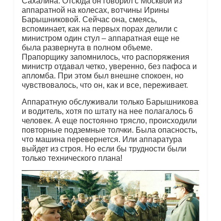
Сахалина. Отсюда он говорил с Москвой из
аппаратной на колесах, вотчины Ирины
Барышниковой. Сейчас она, смеясь,
вспоминает, как на первых порах делили с
министром один стул – аппаратная еще не
была развернута в полном объеме.
Прапорщику запомнилось, что распоряжения
министр отдавал четко, уверенно, без пафоса и
апломба. При этом был внешне спокоен, но
чувствовалось, что он, как и все, переживает.
Аппаратную обслуживали только Барышникова
и водитель, хотя по штату на нее полагалось 6
человек. А еще постоянно трясло, происходили
повторные подземные толчки. Была опасность,
что машина перевернется. Или аппаратура
выйдет из строя. Но если бы трудности были
только технического плана!