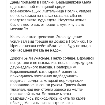
Днем прибыли в Ноглики. Барышникова была
единственной женщиной среди
военнослужащих. Жительница Ноглик, увидев
ее, со слезами на глазах сказала: «Вы не
представляете, куда едете! Неужели нельзя
было вместо вас отправить мужчину в это
месиво?!».
Конечно, стало тревожно. Это ощущение
усиливал вид трещин на домах в Ногликах. Но
Ирина сказала себе: «Бояться я буду потом, а
сейчас меня пугать не надо».
Дороги были ужасные. Пекло солнце. Вдобавок
все устали и не выспались после предыдущего
двухнедельного выезда. Прапорщику
Барышниковой, как старшей машины,
приходилось постоянно подбадривать
водителя-солдата, который периодически
проваливался в сон за рулем. Трасса была
тяжелая, над ней стояла завеса из желто-
оранжевой пыли. Бетонные мосты
разрушились, приходилось искать по карте
объезд. Машины вязли в трясинах и