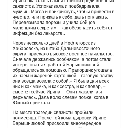
Ирина оказалась самой стойкой среди военных
связистов. Успокаивала и подбадривала
мужчин. Могла и прикрикнуть, чтобы привести в
чувство, или прижать к себе, дать поплакать.
Перевязывала порезы и учила бойцов
маленьким секретам – как обезопасить себя от
инфекции без лекарств…
Через несколько дней в Нефтегорск из
Хабаровска, из штаба Дальневосточного
округа, приехало высокое военное начальство.
Сначала держались особняком, а потом стали
интересоваться работой Барышниковой,
обращались за помощью. Прапорщик угощала
их чаем и жареной картошкой – газовую плитку
она всегда возила с собой.– Я была для всех
них и как мамка, и как сестра, и как повар, –
смеется сейчас Ирина. – Они плакали, а я
держалась. Дала волю слезам позже, когда в
Южный приехала.
На месте трагедии связисты пробыли
полмесяца. После той командировки Ирине
Барышниковой присвоили внеочередное