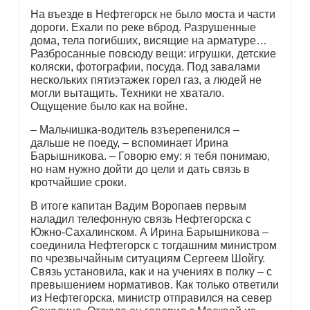
На въезде в Нефтегорск не было моста и части
дороги. Ехали по реке вброд. Разрушенные
дома, тела погибших, висящие на арматуре…
Разбросанные повсюду вещи: игрушки, детские
коляски, фотографии, посуда. Под завалами
нескольких пятиэтажек горел газ, а людей не
могли вытащить. Техники не хватало.
Ощущение было как на войне.
– Мальчишка-водитель взъерепенился –
дальше не поеду, – вспоминает Ирина
Барышникова. – Говорю ему: я тебя понимаю,
но нам нужно дойти до цели и дать связь в
кротчайшие сроки.
В итоге капитан Вадим Воропаев первым
наладил телефонную связь Нефтегорска с
Южно-Сахалинском. А Ирина Барышникова –
соединила Нефтегорск с тогдашним министром
по чрезвычайным ситуациям Сергеем Шойгу.
Связь установила, как и на учениях в полку – с
превышением нормативов. Как только ответили
из Нефтегорска, министр отправился на север