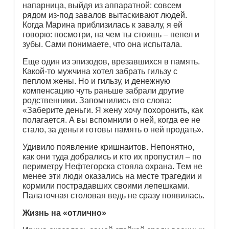
напарница, выйдя из аппаратной: совсем
рядом из-под завалов вытаскивают людей.
Когда Марина приблизилась к завалу, я ей
говорю: посмотри, на чем ты стоишь – пепел и
зубы. Сами понимаете, что она испытала.
Еще один из эпизодов, врезавшихся в память.
Какой-то мужчина хотел забрать гильзу с
пеплом жены. Но и гильзу, и денежную
компенсацию чуть раньше забрали другие
родственники. Запомнились его слова:
«Заберите деньги. Я жену хочу похоронить, как
полагается. А вы вспомнили о ней, когда ее не
стало, за деньги готовы память о ней продать».
Удивило появление кришнаитов. Непонятно,
как они туда добрались и кто их пропустил – по
периметру Нефтегорска стояла охрана. Тем не
менее эти люди оказались на месте трагедии и
кормили пострадавших своими лепешками.
Палаточная столовая ведь не сразу появилась.
Жизнь на «отлично»