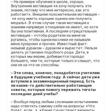
– На примере обучения в школе, хорошо.
Внутренняя мотивация «я хочу получить эти
знания, потому что мне интересно, как это
работает». Внешняя положительная мотивация –
«я хочу иметь хорошие оценки или получить
медаль». В этом случае такая мотивация к
знаниям напрямую отношения не имеет, но хотя
бы она позитивная. А последняя отрицательная
мотивация – «чтобы родители на меня не
ругались, чтобы одноклассники не называли
меня лузером» и прочее. Известный факт:
называй дураком – дураком и вырастет. Нельзя
делать установки подобного рода. Дети, в
которых мы верим, добиваются гораздо
большего, чем те, которые только и слышат, что
они не на что не способны.
– Эти слова, конечно, понадобятся учителям
в будущем учебном году. А сейчас дети уже
вступили в экзаменационный период. Есть
ли какие-то действительно работающие
советы, которые помогу пережить тяготы
последних дней учебы?
– Вообще перед любым сложными испытаниями
надо ответить самому себе на вопросы: «Что
будет, если…», «Какие существуют варианты