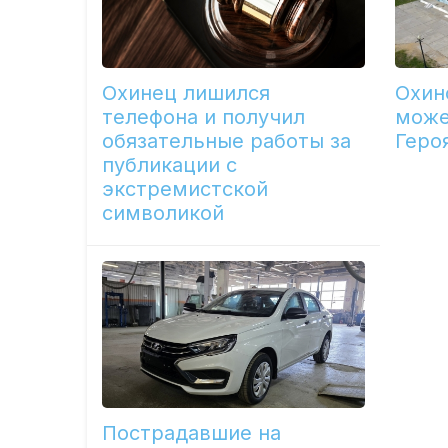
Охинец лишился
Охин
телефона и получил
може
обязательные работы за
Геро
публикации с
экстремистской
символикой
Пострадавшие на