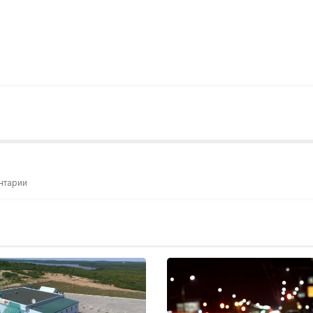
нтарии