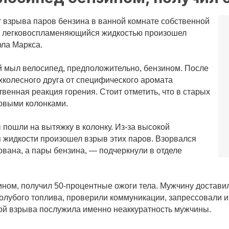
 взрыва паров бензина в ванной комнате собственной
 с легковоспламеняющийся жидкостью произошел
рла Маркса
.
 мыл велосипед, предположительно, бензином. После
хколесного друга от специфического аромата
твенная реакция горения. Стоит отметить, что в старых
овыми колонками.
 пошли на вытяжку в колонку. Из-за высокой
жидкости произошел взрыв этих паров. Взорвался
вана, а пары бензина, — подчеркнули в отделе
ном, получил 50-процентные ожоги тела. Мужчину достави
 голубого топлива, проверили коммуникации, запрессовали 
ной взрыва послужила именно неаккуратность мужчины.