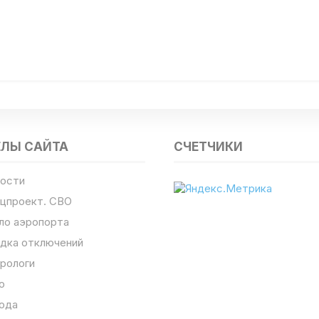
ЕЛЫ САЙТА
СЧЕТЧИКИ
ости
цпроект. СВО
ло аэропорта
дка отключений
рологи
о
ода