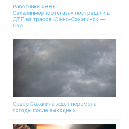
Работники «ННК-
Сахалинморнефтегаза» пострадали в
ДТП на трассе Южно-Сахалинск —
Оха
Север Сахалина ждет перемена
погоды после выходных