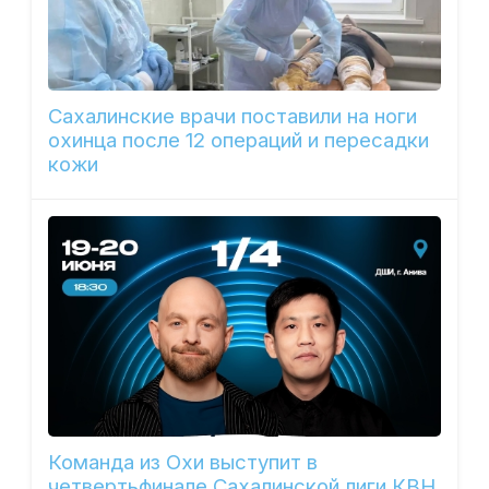
Сахалинские врачи поставили на ноги
охинца после 12 операций и пересадки
кожи
Команда из Охи выступит в
четвертьфинале Сахалинской лиги КВН