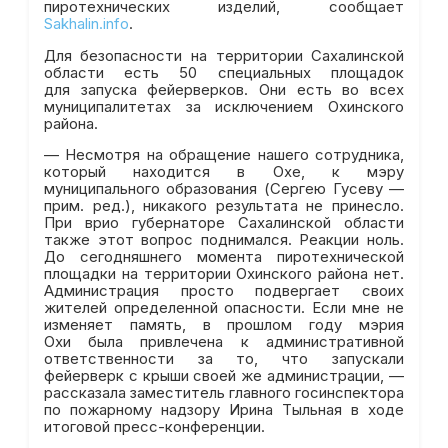
пиротехнических изделий, сообщает
Sakhalin.info
.
Для безопасности на территории Сахалинской
области есть 50 специальных площадок
для запуска фейерверков. Они есть во всех
муниципалитетах за исключением Охинского
района.
— Несмотря на обращение нашего сотрудника,
который находится в Охе, к мэру
муниципального образования (Сергею Гусеву —
прим. ред.), никакого результата не принесло.
При врио губернаторе Сахалинской области
также этот вопрос поднимался. Реакции ноль.
До сегодняшнего момента пиротехнической
площадки на территории Охинского района нет.
Администрация просто подвергает своих
жителей определенной опасности. Если мне не
изменяет память, в прошлом году мэрия
Охи была привлечена к административной
ответственности за то, что запускали
фейерверк с крыши своей же администрации, —
рассказала заместитель главного госинспектора
по пожарному надзору Ирина Тыльная в ходе
итоговой пресс-конференции.