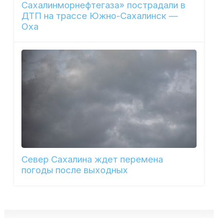
Сахалинморнефтегаза» пострадали в
ДТП на трассе Южно-Сахалинск —
Оха
Север Сахалина ждет перемена
погоды после выходных