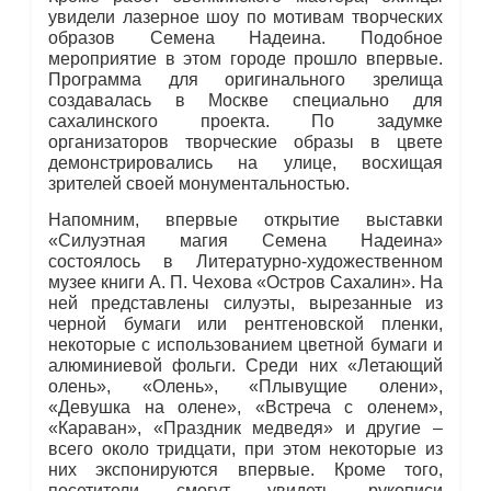
увидели лазерное шоу по мотивам творческих
образов Семена Надеина. Подобное
мероприятие в этом городе прошло впервые.
Программа для оригинального зрелища
создавалась в Москве специально для
сахалинского проекта. По задумке
организаторов творческие образы в цвете
демонстрировались на улице, восхищая
зрителей своей монументальностью.
Напомним, впервые открытие выставки
«Силуэтная магия Семена Надеина»
состоялось в Литературно-художественном
музее книги А. П. Чехова «Остров Сахалин». На
ней представлены силуэты, вырезанные из
черной бумаги или рентгеновской пленки,
некоторые с использованием цветной бумаги и
алюминиевой фольги. Среди них «Летающий
олень», «Олень», «Плывущие олени»,
«Девушка на олене», «Встреча с оленем»,
«Караван», «Праздник медведя» и другие –
всего около тридцати, при этом некоторые из
них экспонируются впервые. Кроме того,
посетители смогут увидеть рукописи