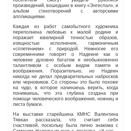
произведений, вошедших в книгу «Энгеспал», и
альбом стихотворений с авторскими
аппликациями.
Каждая из работ самобытного художника
переполнена любовью к малой родине и
поражает ювелирной точностью образов,
изящностью исполнения, гармоничным
«сплетением» с природой. Немногие его
современники говорят о Надеине как о
человеке духовно богатом и необыкновенно
талантливом с особым видом памяти и
воображения. Поразительно, но Надеин
никогда не делал предварительных набросков
или черновиков. Со стороны это было похоже
на чудо, в которое начинаешь верить, когда
понимаешь, что эта глубина создана при
помощи человеческого воображения, ножниц и
листа бумаги.
На выставке старейшина КМНС Валентина
Тявкан рассказала, что считает себя
счастливой, поскольку была лично знакома с
Семеном Надеиным еще с дестства. «У нас –