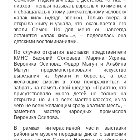
нивхов – нельзя называть взрослых по имени, и
я обращалась к этому замечательному человеку
«апак кил» («дядя эвенк»). Только вчера я
открыла книгу и узнала, что, оказывается, его
звали Семен. Но для меня он навсегда
останется «апак кил»...», – поделилась она
детскими воспоминаниями.
По случаю открытия выставки представители
КМНС Василий Соловьев, Марина Укрина,
Вероника Осипова, Федор Мыгун и Альбина
Мыгун продемонстрировали искусство
вырезания из бумаги и бересты, а все
желающие смогли в этом поупражняться и
забрать на память свой шедевр. «Приятно, что
присутствовало много детей не только на
открытии, но и на всех мастер-классах, из-за
чего не всем желающим сразу хватило мест», –
заметила мастер народных промыслов
Вероника Осипова.
В рамках интерактивной части выставки
районным музеям переданы диски с записями
четырех сказок Семена Надеина из сборника