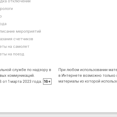
дка отключений
рологи
о
ода
писание мероприятий
азания счетчиков
еты на самолет
еты на поезд
льной службе по надзору в
При любом использовании мате
вых коммуникаций.
в Интернете возможно только 
материалы из которой использ
от 1 марта 2023 года.
16+