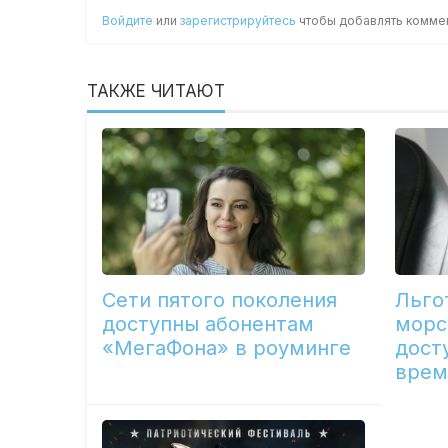
Войдите
или
зарегистрируйтесь
чтобы добавлять комме
ТАКЖЕ ЧИТАЮТ
Сети пятого поколения
Льго
доступны абонентам
морс
«МегаФона» в роуминге
дост
врем