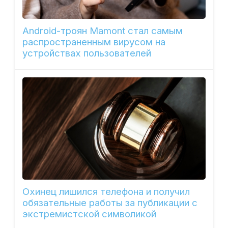
Android-троян Mamont стал самым
распространенным вирусом на
устройствах пользователей
Охинец лишился телефона и получил
обязательные работы за публикации с
экстремистской символикой