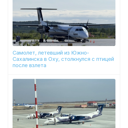
Самолет, летевший из Южно-
Сахалинска в Оху, столкнулся с птицей
после взлета