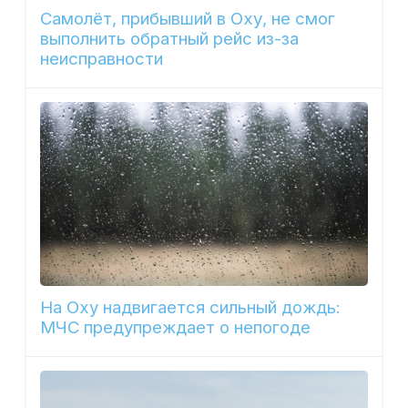
Самолёт, прибывший в Оху, не смог
выполнить обратный рейс из-за
неисправности
На Оху надвигается сильный дождь:
МЧС предупреждает о непогоде