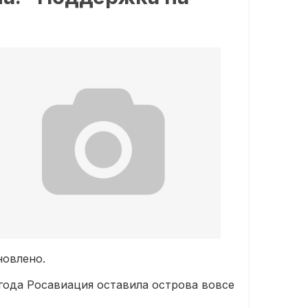
новлено.
года Росавиация оставила острова вовсе