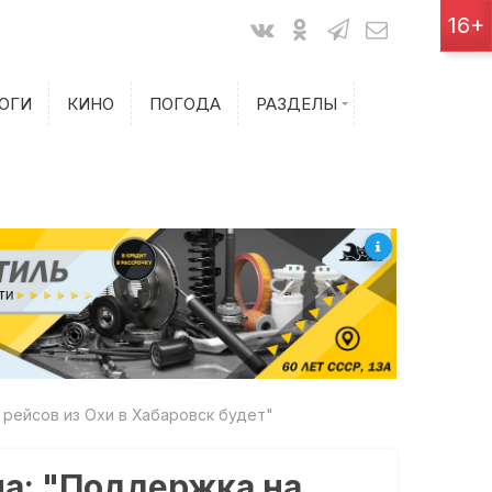
Показания счетчиков
16+
Билеты на самолет
ОГИ
КИНО
ПОГОДА
РАЗДЕЛЫ
Билеты на поезд
рейсов из Охи в Хабаровск будет"
на: "Поддержка на