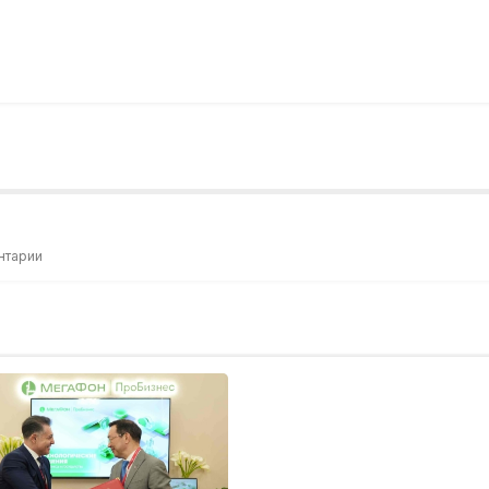
нтарии