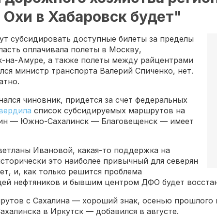
 Охи в Хабаровск будет"
удут субсидировать доступные билеты за пределы
бласть оплачивала полеты в Москву,
-на-Амуре, а также полеты между райцентрами
ался министр транспорта Валерий Спиченко, нет.
атно.
нался чиновник, придется за счет федеральных
вердила
список субсидируемых маршрутов на
один — Южно-Сахалинск — Благовещенск — имеет
ветланы Ивановой, какая-то поддержка на
исторически это наиболее привычный для северян
ет, и, как только решится проблема
цей нефтяников и бывшим центром ДФО будет восста
рутов с Сахалина — хороший знак, осенью прошлого 
халинска в Иркутск — добавился в августе.