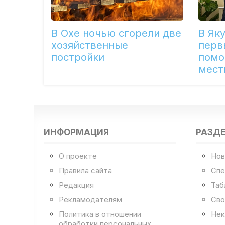
В Охе ночью сгорели две
В Як
хозяйственные
перв
постройки
помо
мест
ИНФОРМАЦИЯ
РАЗД
О проекте
Нов
Правила сайта
Спе
Редакция
Таб
Рекламодателям
Сво
Политика в отношении
Нек
обработки персональных